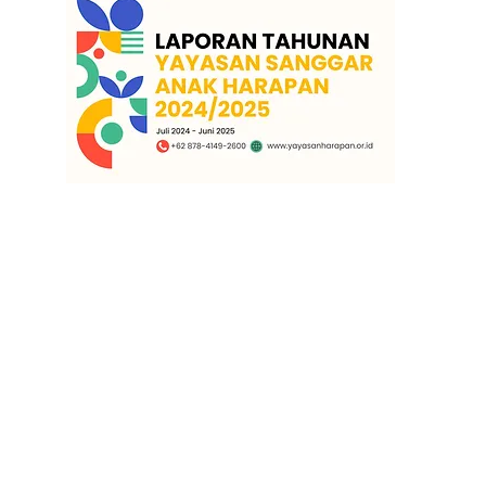
SANGGAR ANAK HARAPAN
Jl. Ma
ndiri 1, No.06 RT 01/RW 09
Kampung Tanah merah, Rawabadak Selata
Koja, Jakarta Utara, DKI Jakarta. 14230
T
elp: +62 21 22437903 email:
sanggar.sah@gmail